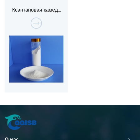
Ксантановая камедь
F200
О нас