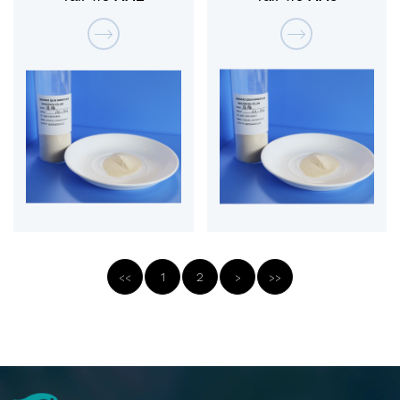
<<
1
2
>
>>