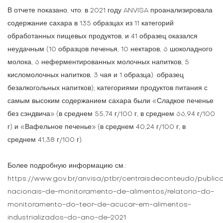
В отчете показано, что: в 2021 году ANVISA проанализировала
содержание сахара в 135 образцах из 11 категорий
обработанных пищевых продуктов, и 41 образец оказался
неудачным (10 образцов печенья, 10 нектаров, 6 шоколадного
молока, 6 неферментированных молочных напитков, 5
кисломолочных напитков, 3 чая и 1 образца). образец
безалкогольных напитков); категориями продуктов питания с
самым высоким содержанием сахара были «Сладкое печенье
без сэндвича» (в среднем 55,74 г/100 г, в среднем 66,94 г/100
г) и «Вафельное печенье» (в среднем 40,24 г/100 г, в
среднем 41,38 г/100 г).
Более подробную информацию см.:
https://www.gov.br/anvisa/ptbr/centraisdeconteudo/publ
nacionais-de-monitoramento-de-alimentos/relatorio-do-
monitoramento-do-teor-de-acucar-em-alimentos-
industrializados-do-ano-de-2021