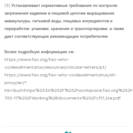
(3) Устанавливает нормативные требования по контролю
загрязнения кадмием в пищевой цепочке выращивания,
аквакультуры, питьевой воды, пищевых ингредиентов и
переработки, упаковки, хранения и транспортировки, а также
дает соответствующие рекомендации потребителям.
Более подробную информацию см.:
https://www.fao.org/fao-who-
codexalimentarius/resources/circular-letters/pt/
https://www.fao.org/fao-who-codexalimentarius/sh-
proxy/en/?
lnk=1&url=https%253A%252F%252Fworkspace.fao.org%252
735-17%252FWorking%2Bdocuments%252Fcf17_16e.pdf